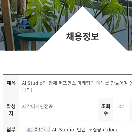
채용정보
제목
AI Studio와 함께 퍼포먼스 마케팅의 미래를 만들어갈
니다!
작성
조회
시각디자인전공
132
자
수
첨부
AI_Studio_인턴_모집공고.docx