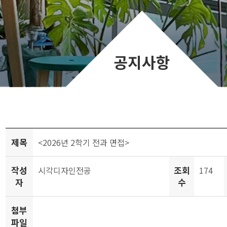
공지사항
제목
<2026년 2학기 전과 면접>
작성
조회
시각디자인전공
174
자
수
첨부
파일